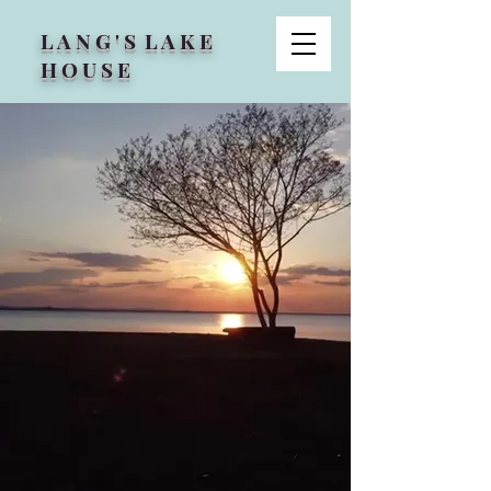
L A N G ' S L A K E
H O U S E