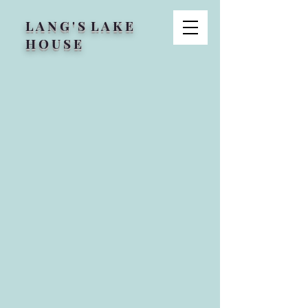
L A N G ' S L A K E
H O U S E